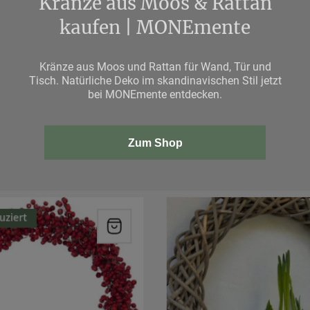
Kränze aus Moos & Rattan
kaufen | MONEmente
Kränze aus Moos und Rattan für Wand, Tür und
Tisch. Natürliche Deko im skandinavischen Stil jetzt
bei MONEmente entdecken.
Zum Shop